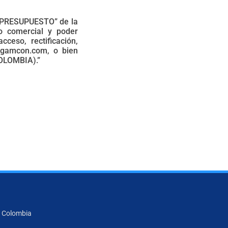
o «PRESUPUESTO” de la
o comercial y poder
ceso, rectificación,
ingamcon.com, o bien
COLOMBIA).”
- Colombia